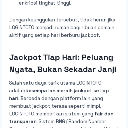
enkripsi tingkat tinggi.
Dengan keunggulan tersebut, tidak heran jika
LOGINTOTO menjadi rumah bagi ribuan pemain
aktif yang setiap hari berburu jackpot.
Jackpot Tiap Hari: Peluang
Nyata, Bukan Sekadar Janji
Salah satu daya tarik utama LOGINTOTO
adalah
kesempatan meraih jackpot setiap
hari
. Berbeda dengan platform lain yang
membuat jackpot terasa seperti mimpi,
LOGINTOTO memberikan sistem yang
fair dan
transparan
. Sistem RNG (Random Number