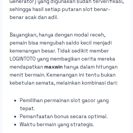
Generator) yang digunakan sudah terverifikasi,
sehingga hasil setiap putaran slot benar-
benar acak dan adil.
Bayangkan, hanya dengan modal receh,
pemain bisa mengubah saldo kecil menjadi
kemenangan besar. Tidak sedikit member
LOGINTOTO yang membagikan cerita mereka
mendapatkan
maxwin
hanya dalam hitungan
menit bermain. Kemenangan ini tentu bukan
kebetulan semata, melainkan kombinasi dari:
Pemilihan permainan slot gacor yang
tepat.
Pemanfaatan bonus secara optimal.
Waktu bermain yang strategis.