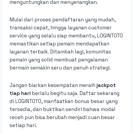
menguntungkan dan menyenangkan.
Mulai dari proses pendaftaran yang mudah,
transaksi cepat, hingga layanan customer
service yang selalu siap membantu, LOGINTOTO
memastikan setiap pemain mendapatkan
layanan terbaik. Ditambah lagi, komunitas
pemain yang solid membuat pengalaman
bermain semakin seru dan penuh strategi.
Jangan biarkan kesempatan meraih
jackpot
tiap hari
berlalu begitu saja. Daftar sekarang
di LOGINTOTO, manfaatkan bonus besar yang
tersedia, dan buktikan sendiri bahwa modal
receh pun bisa berubah menjadi cuan besar
setiap hari.