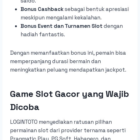
saldo.
Bonus Cashback
sebagai bentuk apresiasi
meskipun mengalami kekalahan.
Bonus Event dan Turnamen Slot
dengan
hadiah fantastis.
Dengan memanfaatkan bonus ini, pemain bisa
memperpanjang durasi bermain dan
meningkatkan peluang mendapatkan jackpot.
Game Slot Gacor yang Wajib
Dicoba
LOGINTOTO menyediakan ratusan pilihan
permainan slot dari provider ternama seperti
Pragmatic Play, PG Soft, Habanero, dan