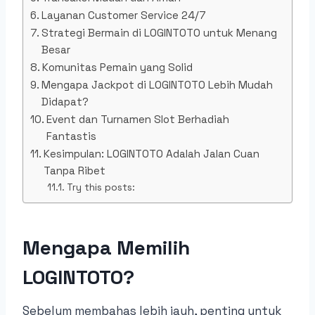
Layanan Customer Service 24/7
Strategi Bermain di LOGINTOTO untuk Menang
Besar
Komunitas Pemain yang Solid
Mengapa Jackpot di LOGINTOTO Lebih Mudah
Didapat?
Event dan Turnamen Slot Berhadiah
Fantastis
Kesimpulan: LOGINTOTO Adalah Jalan Cuan
Tanpa Ribet
Try this posts:
Mengapa Memilih
LOGINTOTO?
Sebelum membahas lebih jauh, penting untuk