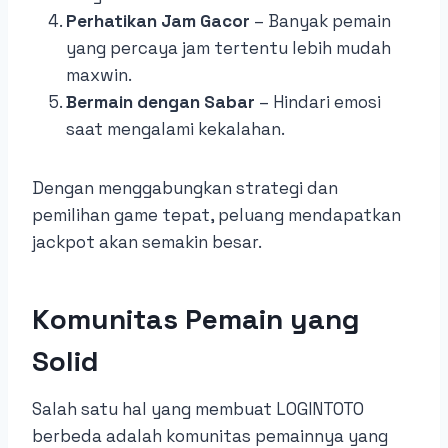
Perhatikan Jam Gacor
– Banyak pemain
yang percaya jam tertentu lebih mudah
maxwin.
Bermain dengan Sabar
– Hindari emosi
saat mengalami kekalahan.
Dengan menggabungkan strategi dan
pemilihan game tepat, peluang mendapatkan
jackpot akan semakin besar.
Komunitas Pemain yang
Solid
Salah satu hal yang membuat LOGINTOTO
berbeda adalah komunitas pemainnya yang