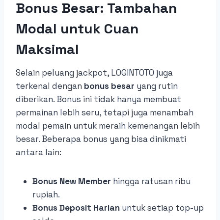
Bonus Besar: Tambahan
Modal untuk Cuan
Maksimal
Selain peluang jackpot, LOGINTOTO juga
terkenal dengan
bonus besar
yang rutin
diberikan. Bonus ini tidak hanya membuat
permainan lebih seru, tetapi juga menambah
modal pemain untuk meraih kemenangan lebih
besar. Beberapa bonus yang bisa dinikmati
antara lain:
Bonus New Member
hingga ratusan ribu
rupiah.
Bonus Deposit Harian
untuk setiap top-up