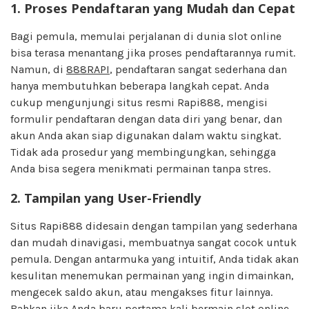
1.
Proses Pendaftaran yang Mudah dan Cepat
Bagi pemula, memulai perjalanan di dunia slot online
bisa terasa menantang jika proses pendaftarannya rumit.
Namun, di
888RAPI
, pendaftaran sangat sederhana dan
hanya membutuhkan beberapa langkah cepat. Anda
cukup mengunjungi situs resmi Rapi888, mengisi
formulir pendaftaran dengan data diri yang benar, dan
akun Anda akan siap digunakan dalam waktu singkat.
Tidak ada prosedur yang membingungkan, sehingga
Anda bisa segera menikmati permainan tanpa stres.
2.
Tampilan yang User-Friendly
Situs Rapi888 didesain dengan tampilan yang sederhana
dan mudah dinavigasi, membuatnya sangat cocok untuk
pemula. Dengan antarmuka yang intuitif, Anda tidak akan
kesulitan menemukan permainan yang ingin dimainkan,
mengecek saldo akun, atau mengakses fitur lainnya.
Bahkan jika Anda baru pertama kali bermain slot online,