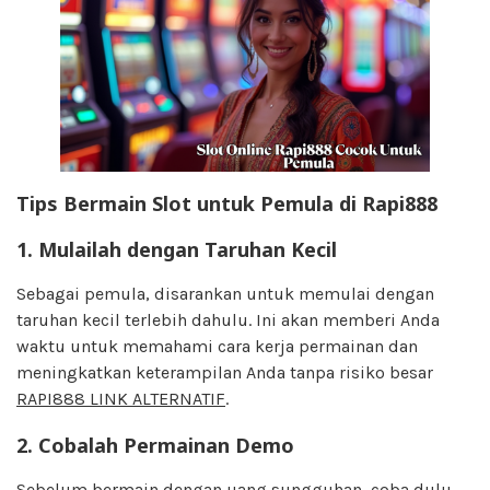
Tips Bermain Slot untuk Pemula di Rapi888
1.
Mulailah dengan Taruhan Kecil
Sebagai pemula, disarankan untuk memulai dengan
taruhan kecil terlebih dahulu. Ini akan memberi Anda
waktu untuk memahami cara kerja permainan dan
meningkatkan keterampilan Anda tanpa risiko besar
RAPI888 LINK ALTERNATIF
.
2.
Cobalah Permainan Demo
Sebelum bermain dengan uang sungguhan, coba dulu