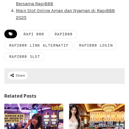
Bersama Rapi888
Main Slot Online Aman dan Nyaman di Rapi888
2025
RAPI 888
RAPI888
RAPI888 LINK ALTERNATIF
RAPI888 LOGIN
RAPI888 SLOT
Share
Related Posts