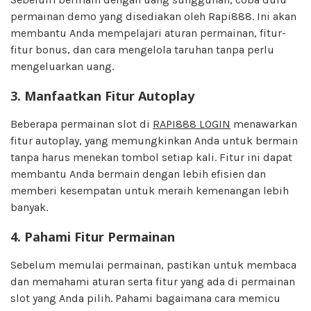
permainan demo yang disediakan oleh Rapi888. Ini akan
membantu Anda mempelajari aturan permainan, fitur-
fitur bonus, dan cara mengelola taruhan tanpa perlu
mengeluarkan uang.
3.
Manfaatkan Fitur Autoplay
Beberapa permainan slot di
RAPI888 LOGIN
menawarkan
fitur autoplay, yang memungkinkan Anda untuk bermain
tanpa harus menekan tombol setiap kali. Fitur ini dapat
membantu Anda bermain dengan lebih efisien dan
memberi kesempatan untuk meraih kemenangan lebih
banyak.
4.
Pahami Fitur Permainan
Sebelum memulai permainan, pastikan untuk membaca
dan memahami aturan serta fitur yang ada di permainan
slot yang Anda pilih. Pahami bagaimana cara memicu