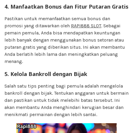
4.
Manfaatkan Bonus dan Fitur Putaran Gratis
Pastikan untuk memanfaatkan semua bonus dan
promosi yang ditawarkan oleh
RAPI888 SLOT
. Sebagai
pemain pemula, Anda bisa mendapatkan keuntungan
lebih banyak dengan menggunakan bonus setoran atau
putaran gratis yang diberikan situs. Ini akan membantu
Anda berlatih lebih lama dan meningkatkan peluang
menang.
5.
Kelola Bankroll dengan Bijak
Salah satu tips penting bagi pemula adalah mengelola
bankroll dengan bijak. Tentukan anggaran untuk bermain
dan pastikan untuk tidak melebihi batas tersebut. Ini
akan membantu Anda menghindari kerugian besar dan
menikmati permainan dengan lebih santai.