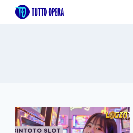
Skip
to
content