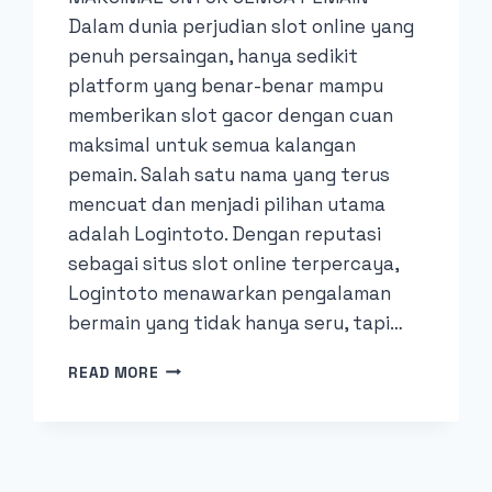
Dalam dunia perjudian slot online yang
penuh persaingan, hanya sedikit
platform yang benar-benar mampu
memberikan slot gacor dengan cuan
maksimal untuk semua kalangan
pemain. Salah satu nama yang terus
mencuat dan menjadi pilihan utama
adalah Logintoto. Dengan reputasi
sebagai situs slot online terpercaya,
Logintoto menawarkan pengalaman
bermain yang tidak hanya seru, tapi…
SLOT
READ MORE
GACOR
LOGINTOTO
CUAN
MAKSIMAL
UNTUK