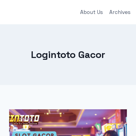
About Us
Archives
Logintoto Gacor