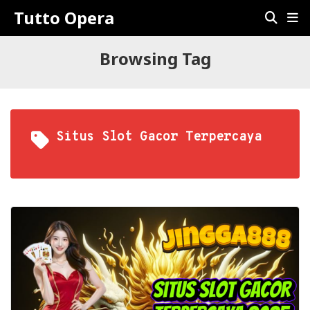
Tutto Opera
Browsing Tag
Situs Slot Gacor Terpercaya