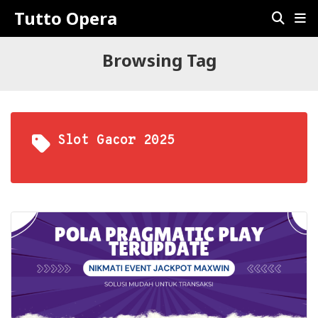
Tutto Opera
Browsing Tag
Slot Gacor 2025