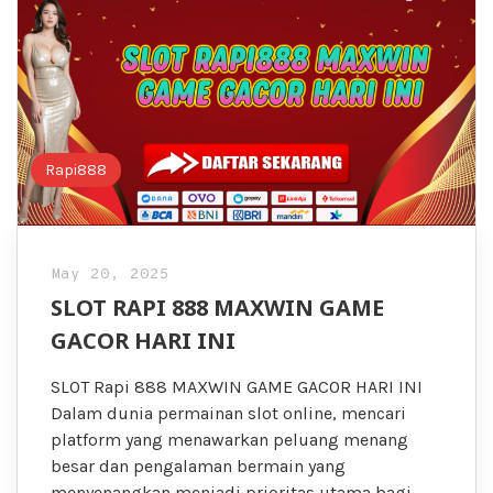
Rapi888
May 20, 2025
SLOT RAPI 888 MAXWIN GAME
GACOR HARI INI
SLOT Rapi 888 MAXWIN GAME GACOR HARI INI
Dalam dunia permainan slot online, mencari
platform yang menawarkan peluang menang
besar dan pengalaman bermain yang
menyenangkan menjadi prioritas utama bagi