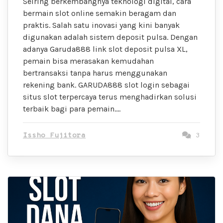
Seiring berkembangnya teknologi digital, cara
bermain slot online semakin beragam dan
praktis. Salah satu inovasi yang kini banyak
digunakan adalah sistem deposit pulsa. Dengan
adanya Garuda888 link slot deposit pulsa XL,
pemain bisa merasakan kemudahan
bertransaksi tanpa harus menggunakan
rekening bank. GARUDA888 slot login sebagai
situs slot terpercaya terus menghadirkan solusi
terbaik bagi para pemain….
Issho Fujitora
3