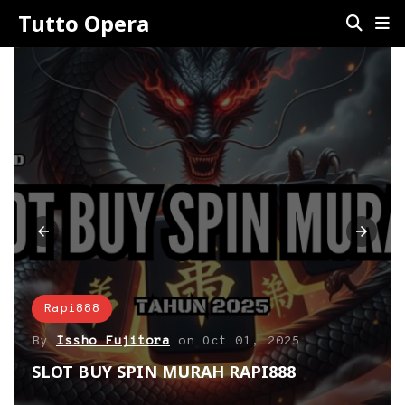
Tutto Opera
Rapi888
By
Issho Fujitora
on
Oct 01, 2025
SLOT BUY SPIN MURAH RAPI888