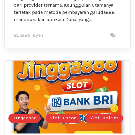
dari provider ternama. Keunggulan utamanya
terletak pada metode pembayaran garuda888
menggunakan aplikasi Dana, yang…
Mihawk Eyes
4
Jingga888
Slot Gacor
Slot Online