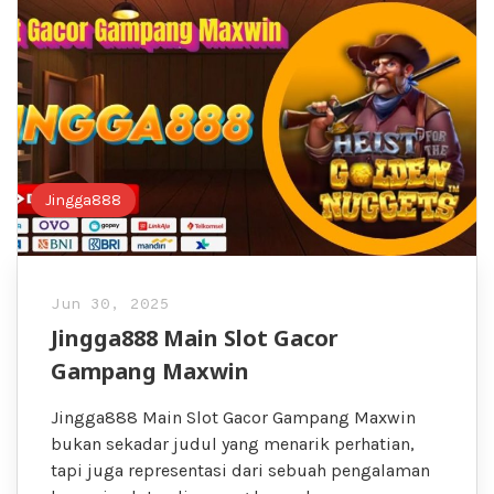
Jingga888
Jun 30, 2025
Jingga888 Main Slot Gacor
Gampang Maxwin
Jingga888 Main Slot Gacor Gampang Maxwin
bukan sekadar judul yang menarik perhatian,
tapi juga representasi dari sebuah pengalaman