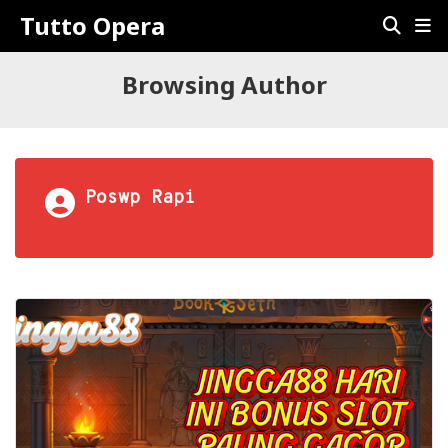
Tutto Opera
Browsing Author
Poswp Rapi