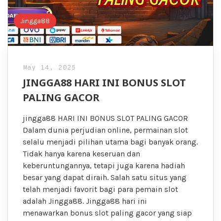
Jingga88
May 14, 2025
JINGGA88 HARI INI BONUS SLOT
PALING GACOR
jingga88 HARI INI BONUS SLOT PALING GACOR
Dalam dunia perjudian online, permainan slot
selalu menjadi pilihan utama bagi banyak orang.
Tidak hanya karena keseruan dan
keberuntungannya, tetapi juga karena hadiah
besar yang dapat diraih. Salah satu situs yang
telah menjadi favorit bagi para pemain slot
adalah Jingga88. Jingga88 hari ini
menawarkan bonus slot paling gacor yang siap