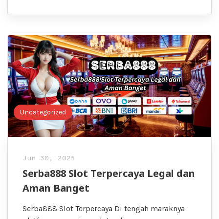
Uncategorized
Jun 30, 2025
Serba888 Slot Terpercaya Legal dan
Aman Banget
Serba888 Slot Terpercaya Di tengah maraknya