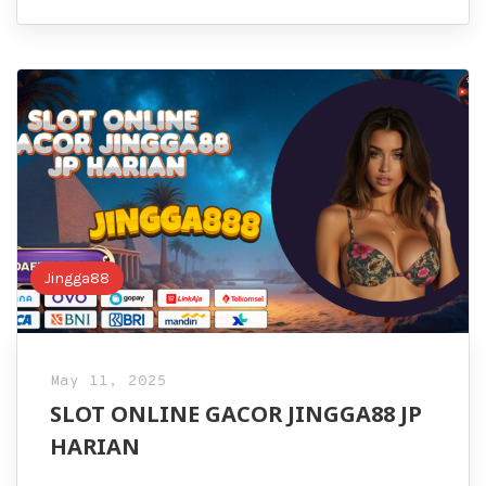
Jingga88
May 11, 2025
SLOT ONLINE GACOR JINGGA88 JP
HARIAN