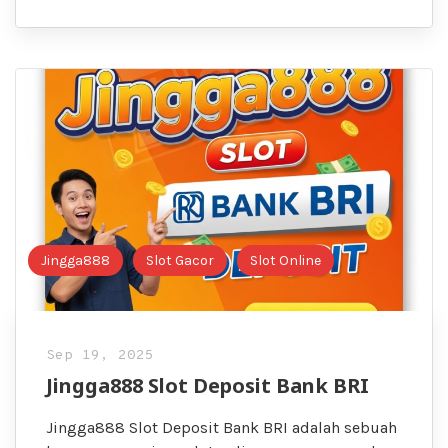
Jingga888
Slot Gacor
Slot Online
Sep 19, 2025
Jingga888 Slot Deposit Bank BRI
Jingga888 Slot Deposit Bank BRI adalah sebuah