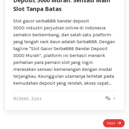
Deposit 5000 Murah: Sensasi Main
Slot Tanpa Batas
Slot gacor serba888 bandar deposit
5000 industri perjudian online di Indonesia
semakin berkembang, dan salah satu platform
yang tengah naik daun adalah Serba888. Dengan
tagline “Slot Gacor Serba888 Bandar Deposit
5000 Murah”, platform ini berhasil menarik
perhatian para pemain slot yang ingin
merasakan sensasi kemenangan dengan modal
terjangkau. Keunggulan utamanya terletak pada
kemudahan deposit yang rendah, akses cepat…
Mihawk Eyes
4
Page
Next