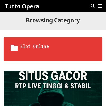
Tutto Opera
Browsing Category
Slot Online