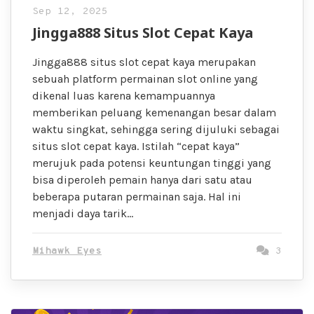
Sep 12, 2025
Jingga888 Situs Slot Cepat Kaya
Jingga888 situs slot cepat kaya merupakan
sebuah platform permainan slot online yang
dikenal luas karena kemampuannya
memberikan peluang kemenangan besar dalam
waktu singkat, sehingga sering dijuluki sebagai
situs slot cepat kaya. Istilah “cepat kaya”
merujuk pada potensi keuntungan tinggi yang
bisa diperoleh pemain hanya dari satu atau
beberapa putaran permainan saja. Hal ini
menjadi daya tarik…
Mihawk Eyes
3