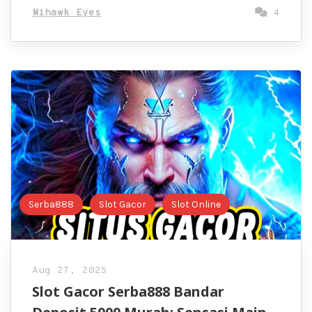
Mihawk Eyes
4
Serba888
Slot Gacor
Slot Online
Aug 27, 2025
Slot Gacor Serba888 Bandar