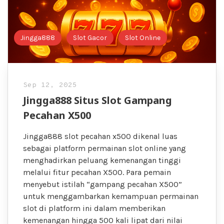
Jingga888
Slot Gacor
Slot Online
Sep 12, 2025
Jingga888 Situs Slot Gampang
Pecahan X500
Jingga888 slot pecahan x500 dikenal luas
sebagai platform permainan slot online yang
menghadirkan peluang kemenangan tinggi
melalui fitur pecahan X500. Para pemain
menyebut istilah “gampang pecahan X500”
untuk menggambarkan kemampuan permainan
slot di platform ini dalam memberikan
kemenangan hingga 500 kali lipat dari nilai