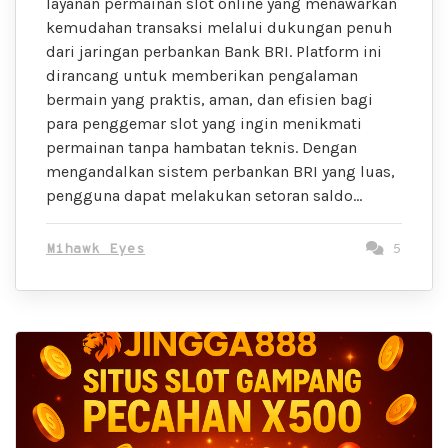
layanan permainan slot online yang menawarkan
kemudahan transaksi melalui dukungan penuh
dari jaringan perbankan Bank BRI. Platform ini
dirancang untuk memberikan pengalaman
bermain yang praktis, aman, dan efisien bagi
para penggemar slot yang ingin menikmati
permainan tanpa hambatan teknis. Dengan
mengandalkan sistem perbankan BRI yang luas,
pengguna dapat melakukan setoran saldo…
Mihawk Eyes
5