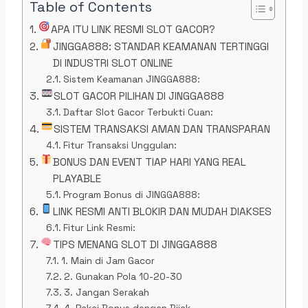
Table of Contents
APA ITU LINK RESMI SLOT GACOR?
JINGGA888: STANDAR KEAMANAN TERTINGGI
DI INDUSTRI SLOT ONLINE
Sistem Keamanan JINGGA888:
SLOT GACOR PILIHAN DI JINGGA888
Daftar Slot Gacor Terbukti Cuan:
SISTEM TRANSAKSI AMAN DAN TRANSPARAN
Fitur Transaksi Unggulan:
BONUS DAN EVENT TIAP HARI YANG REAL
PLAYABLE
Program Bonus di JINGGA888:
LINK RESMI ANTI BLOKIR DAN MUDAH DIAKSES
Fitur Link Resmi:
TIPS MENANG SLOT DI JINGGA888
1. Main di Jam Gacor
2. Gunakan Pola 10-20-30
3. Jangan Serakah
4. Pakai Bonus dengan Bijak