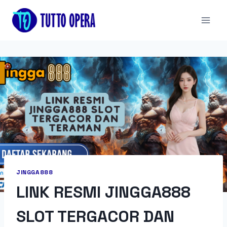
Skip
to
content
JINGGA888
LINK RESMI JINGGA888
SLOT TERGACOR DAN