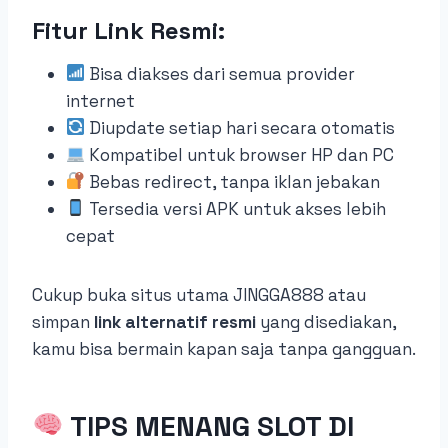
Fitur Link Resmi:
Bisa diakses dari semua provider
internet
Diupdate setiap hari secara otomatis
Kompatibel untuk browser HP dan PC
Bebas redirect, tanpa iklan jebakan
Tersedia versi APK untuk akses lebih
cepat
Cukup buka situs utama JINGGA888 atau
simpan
link alternatif resmi
yang disediakan,
kamu bisa bermain kapan saja tanpa gangguan.
TIPS MENANG SLOT DI