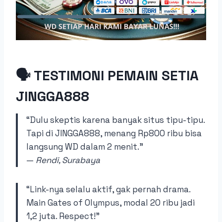
🗣 TESTIMONI PEMAIN SETIA
JINGGA888
“Dulu skeptis karena banyak situs tipu-tipu.
Tapi di JINGGA888, menang Rp800 ribu bisa
langsung WD dalam 2 menit.”
—
Rendi, Surabaya
“Link-nya selalu aktif, gak pernah drama.
Main Gates of Olympus, modal 20 ribu jadi
1,2 juta. Respect!”