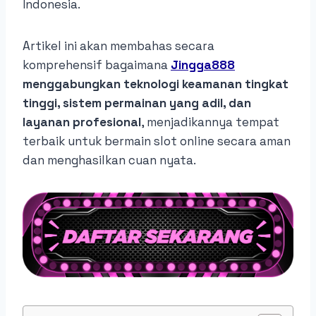
Indonesia.
Artikel ini akan membahas secara
komprehensif bagaimana
Jingga888
menggabungkan teknologi keamanan tingkat
tinggi, sistem permainan yang adil, dan
layanan profesional
, menjadikannya tempat
terbaik untuk bermain slot online secara aman
dan menghasilkan cuan nyata.