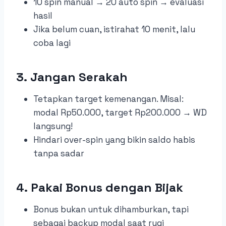
10 spin manual → 20 auto spin → evaluasi
hasil
Jika belum cuan, istirahat 10 menit, lalu
coba lagi
3.
Jangan Serakah
Tetapkan target kemenangan. Misal:
modal Rp50.000, target Rp200.000 → WD
langsung!
Hindari over-spin yang bikin saldo habis
tanpa sadar
4.
Pakai Bonus dengan Bijak
Bonus bukan untuk dihamburkan, tapi
sebagai backup modal saat rugi