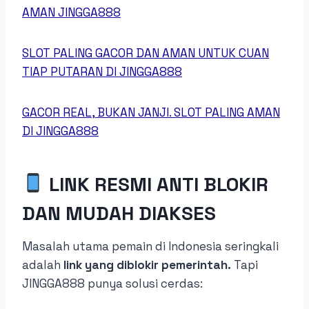
AMAN JINGGA888
SLOT PALING GACOR DAN AMAN UNTUK CUAN
TIAP PUTARAN DI JINGGA888
GACOR REAL, BUKAN JANJI. SLOT PALING AMAN
DI JINGGA888
LINK RESMI ANTI BLOKIR
DAN MUDAH DIAKSES
Masalah utama pemain di Indonesia seringkali
adalah
link yang diblokir pemerintah.
Tapi
JINGGA888 punya solusi cerdas: