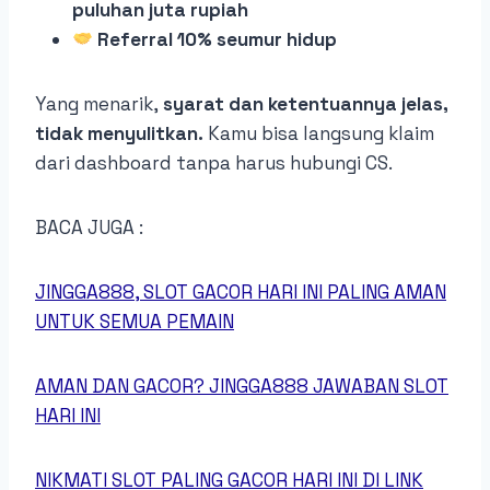
puluhan juta rupiah
Referral 10% seumur hidup
Yang menarik,
syarat dan ketentuannya jelas,
tidak menyulitkan.
Kamu bisa langsung klaim
dari dashboard tanpa harus hubungi CS.
BACA JUGA :
JINGGA888, SLOT GACOR HARI INI PALING AMAN
UNTUK SEMUA PEMAIN
AMAN DAN GACOR? JINGGA888 JAWABAN SLOT
HARI INI
NIKMATI SLOT PALING GACOR HARI INI DI LINK