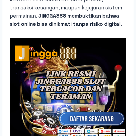
transaksi keuangan, maupun kejujuran sistem
permainan.
JINGGA888 membuktikan bahwa
slot online bisa dinikmati tanpa risiko digital.