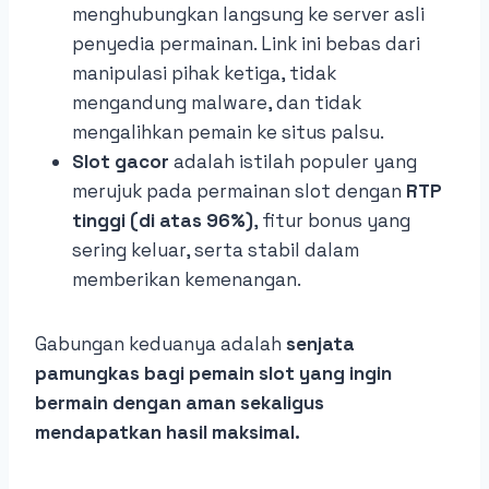
menghubungkan langsung ke server asli
penyedia permainan. Link ini bebas dari
manipulasi pihak ketiga, tidak
mengandung malware, dan tidak
mengalihkan pemain ke situs palsu.
Slot gacor
adalah istilah populer yang
merujuk pada permainan slot dengan
RTP
tinggi (di atas 96%)
, fitur bonus yang
sering keluar, serta stabil dalam
memberikan kemenangan.
Gabungan keduanya adalah
senjata
pamungkas bagi pemain slot yang ingin
bermain dengan aman sekaligus
mendapatkan hasil maksimal.