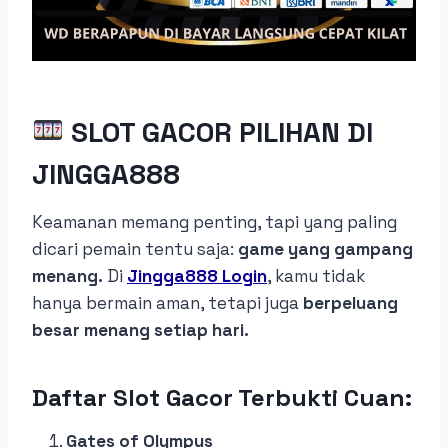
SLOT GACOR PILIHAN DI
JINGGA888
Keamanan memang penting, tapi yang paling
dicari pemain tentu saja:
game yang gampang
menang.
Di
Jingga888 Login
, kamu tidak
hanya bermain aman, tetapi juga
berpeluang
besar menang setiap hari.
Daftar Slot Gacor Terbukti Cuan:
Gates of Olympus