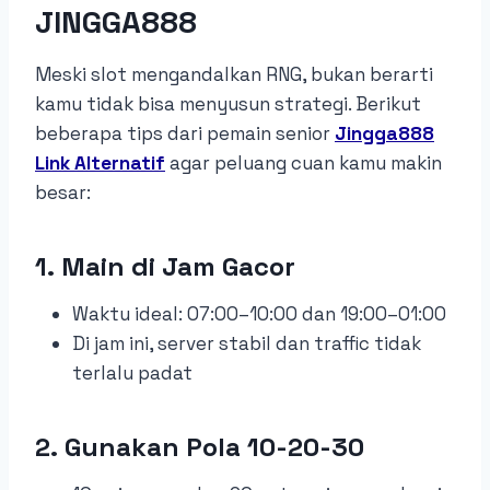
JINGGA888
Meski slot mengandalkan RNG, bukan berarti
kamu tidak bisa menyusun strategi. Berikut
beberapa tips dari pemain senior
Jingga888
Link Alternatif
agar peluang cuan kamu makin
besar:
1.
Main di Jam Gacor
Waktu ideal: 07:00–10:00 dan 19:00–01:00
Di jam ini, server stabil dan traffic tidak
terlalu padat
2.
Gunakan Pola 10-20-30