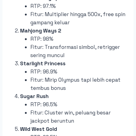
RTP: 97.1%
Fitur: Multiplier hingga 500x, free spin
gampang keluar
Mahjong Ways 2
RTP: 98%
Fitur: Transformasi simbol, retrigger
sering muncul
Starlight Princess
RTP: 96.9%
Fitur: Mirip Olympus tapi lebih cepat
tembus bonus
Sugar Rush
RTP: 96.5%
Fitur: Cluster win, peluang besar
jackpot beruntun
Wild West Gold