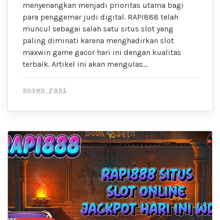
menyenangkan menjadi prioritas utama bagi
para penggemar judi digital. RAPI888 telah
muncul sebagai salah satu situs slot yang
paling diminati karena menghadirkan slot
maxwin game gacor hari ini dengan kualitas
terbaik. Artikel ini akan mengulas…
poswp rapi