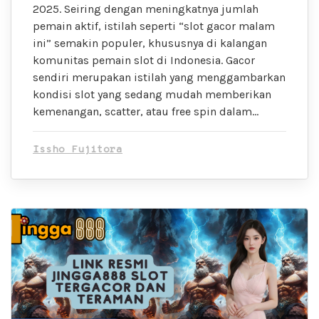
2025. Seiring dengan meningkatnya jumlah
pemain aktif, istilah seperti “slot gacor malam
ini” semakin populer, khususnya di kalangan
komunitas pemain slot di Indonesia. Gacor
sendiri merupakan istilah yang menggambarkan
kondisi slot yang sedang mudah memberikan
kemenangan, scatter, atau free spin dalam…
Issho Fujitora