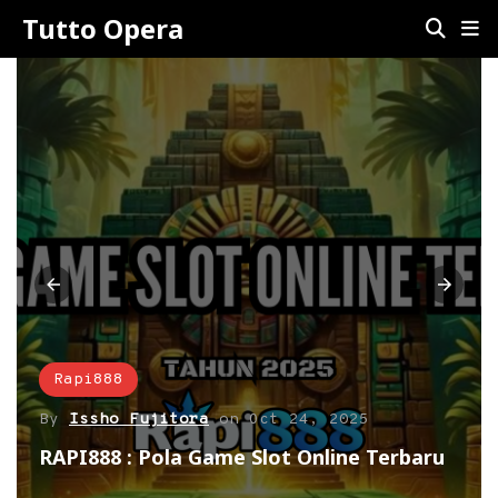
Tutto Opera
Rapi888
By
Issho Fujitora
on
Oct 24, 2025
RAPI888 : Pola Game Slot Online Terbaru