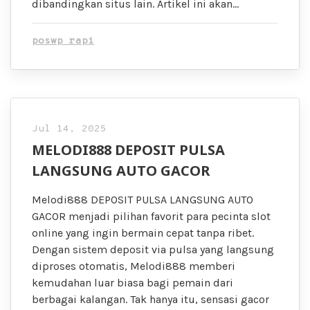
dibandingkan situs lain. Artikel ini akan…
poswp rapi
Jul 14, 2025
MELODI888 DEPOSIT PULSA
LANGSUNG AUTO GACOR
Melodi888 DEPOSIT PULSA LANGSUNG AUTO
GACOR menjadi pilihan favorit para pecinta slot
online yang ingin bermain cepat tanpa ribet.
Dengan sistem deposit via pulsa yang langsung
diproses otomatis, Melodi888 memberi
kemudahan luar biasa bagi pemain dari
berbagai kalangan. Tak hanya itu, sensasi gacor