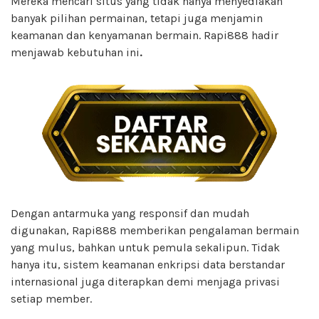
Mereka mencari situs yang tidak hanya menyediakan
banyak pilihan permainan, tetapi juga menjamin
keamanan dan kenyamanan bermain. Rapi888 hadir
menjawab kebutuhan ini
.
Dengan antarmuka yang responsif dan mudah
digunakan, Rapi888 memberikan pengalaman bermain
yang mulus, bahkan untuk pemula sekalipun. Tidak
hanya itu, sistem keamanan enkripsi data berstandar
internasional juga diterapkan demi menjaga privasi
setiap member.