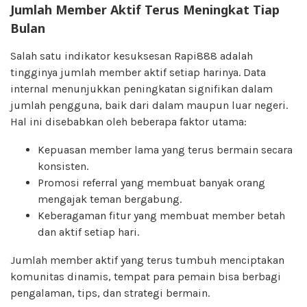
Jumlah Member Aktif Terus Meningkat Tiap
Bulan
Salah satu indikator kesuksesan Rapi888 adalah
tingginya jumlah member aktif setiap harinya. Data
internal menunjukkan peningkatan signifikan dalam
jumlah pengguna, baik dari dalam maupun luar negeri.
Hal ini disebabkan oleh beberapa faktor utama:
Kepuasan member lama yang terus bermain secara
konsisten.
Promosi referral yang membuat banyak orang
mengajak teman bergabung.
Keberagaman fitur yang membuat member betah
dan aktif setiap hari.
Jumlah member aktif yang terus tumbuh menciptakan
komunitas dinamis, tempat para pemain bisa berbagi
pengalaman, tips, dan strategi bermain.