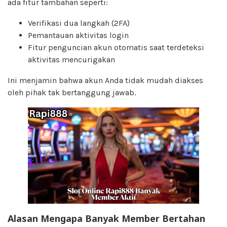
ada fitur tambahan seperti:
Verifikasi dua langkah (2FA)
Pemantauan aktivitas login
Fitur penguncian akun otomatis saat terdeteksi
aktivitas mencurigakan
Ini menjamin bahwa akun Anda tidak mudah diakses
oleh pihak tak bertanggung jawab.
Alasan Mengapa Banyak Member Bertahan