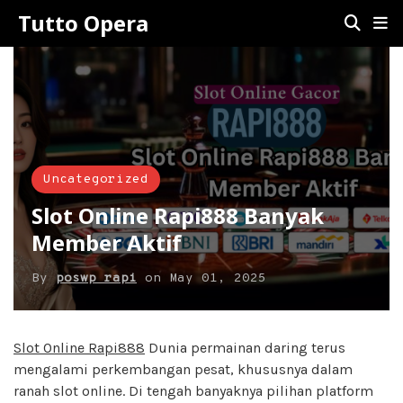
Tutto Opera
Uncategorized
Slot Online Rapi888 Banyak
Member Aktif
By
poswp rapi
on
May 01, 2025
Slot Online Rapi888
Dunia permainan daring terus
mengalami perkembangan pesat, khususnya dalam
ranah slot online. Di tengah banyaknya pilihan platform