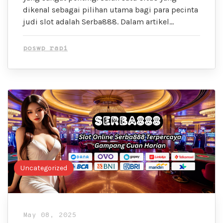
dikenal sebagai pilihan utama bagi para pecinta
judi slot adalah Serba888. Dalam artikel…
poswp rapi
Uncategorized
May 08, 2025