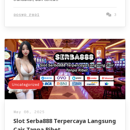
poswp rapi
3
Uncategorized
May 08, 2025
Slot Serba888 Terpercaya Langsung
Cair Tanpa Ribet