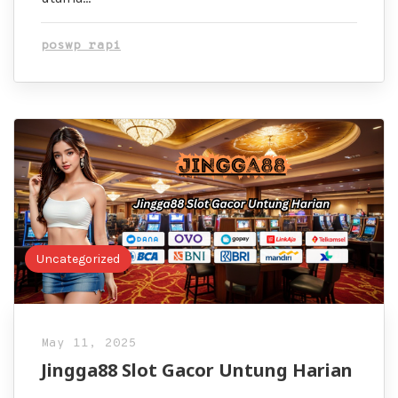
poswp rapi
Uncategorized
May 11, 2025
Jingga88 Slot Gacor Untung Harian