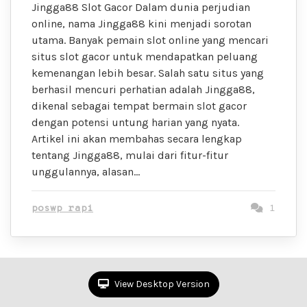
Jingga88 Slot Gacor Dalam dunia perjudian
online, nama Jingga88 kini menjadi sorotan
utama. Banyak pemain slot online yang mencari
situs slot gacor untuk mendapatkan peluang
kemenangan lebih besar. Salah satu situs yang
berhasil mencuri perhatian adalah Jingga88,
dikenal sebagai tempat bermain slot gacor
dengan potensi untung harian yang nyata.
Artikel ini akan membahas secara lengkap
tentang Jingga88, mulai dari fitur-fitur
unggulannya, alasan…
poswp rapi
1
View Desktop Version